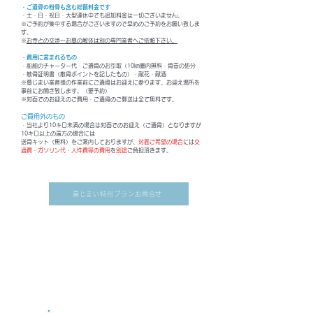
・ご遺骨の粉骨も含む総額料金です
・土・日・祝日・大型連休中でも追加料金は一切ございません。
※ご予約が集中する場合がございますので早めのご予約をお願い致しま
す。
​※
お寺との交渉～お墓の解体は別の専門業者へご依頼下さい。
​・費用に含まれるもの
・船舶のチャーター代・ご遺骨のお引取（10㎞圏内無料・骨壺の処分
・散骨証明書（散骨ポイントを記したもの）・献花・献酒
※墓じまい業者様の作業前にご遺骨はお迎えに参ります。お迎え場所を
事前にお聞き致します。（要予約）
​※対面でのお迎えのご費用・ご遺骨のご郵送は全て無料です。
​ご費用外のもの
・当社より10キロ未満の場合は対面でのお迎え（ご遺骨）となりますが
10キロ以上の遠方の場合には
送骨キット（無料）をご案内しておりますが、
対面ご希望の場合
には
交
通費・ガソリン代・人件費等の費用
を
別途
ご負担頂きます。
墓じまい特別プランお問合せ