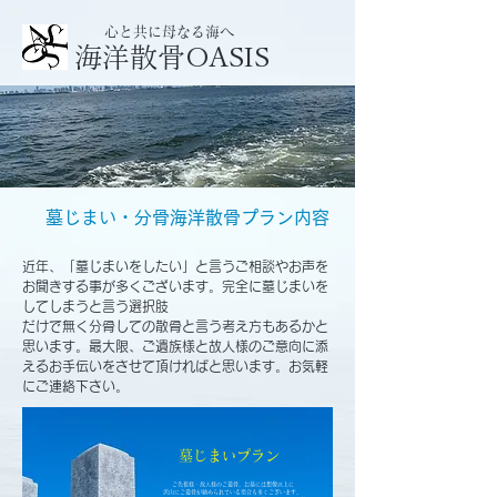
心と共に母なる海へ
​海洋散骨OASIS
墓じまい・分骨海洋散骨プラン内容
近年、「墓じまいをしたい」と言うご相談やお声を
お聞きする事が多くございます。完全に墓じまいを
してしまうと言う選択肢
​だけで無く分骨しての散骨と言う考え方もあるかと
思います。最大限、ご遺族様と故人様のご意向に添
えるお手伝いをさせて頂ければと思います。お気軽
にご連絡下さい。
​墓じまいプラン
ご先祖様・故人様のご遺骨。お墓には想像以上に
沢山にご遺骨が納められている場合も多くございます。