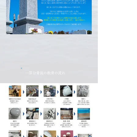
全てのご遺骨を粉骨し散骨するとなりますと驚く価格になる事も。
墓じまい後のご遺骨の保管場所に困ると言う声を多く耳にします。
墓じまいだけでも多額の金額がかかって参ります。
当社ではご遺族様のお気持ちを第一に考え
​自社一括管理だから出来る「特別プラン」をご用意しております。
・墓じまい当日無料にてご遺骨のお迎えを致します。
・埋葬数により粉骨料金の見直しを致します。（最大半額など）
​ご連絡頂ければ専門スタッフが全てご案内致します。
一部分骨後の散骨の流れ