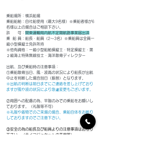
基本情報
乗船場所：横浜船場
乗船船舶：自社船使用（最大9名様）※乗船者様が6
名様以上の場合はご相談下さい。
許 可：
関東運輸局内航不定期航路事業届出済
乗 船 員：
船長・船員（2～3名）※乗船員は全員一
級小型操縦士免許所持
※他有資格：
一級小型船舶操縦士・特定操縦士・第
２級海上特殊無線技士・海洋散骨ディレクター
出航、及び乗船時の注意事項：
①乗船散骨当日、風・波高の状況により船長が出航
中止を判断した場合別日（振替）となります。
​※出航の判断は前日までにご連絡を差し上げており
ますが風や波の状況により急遽変更もございます。
②周囲への配慮の為、平服のみでの乗船をお願いし
ております。（礼服等不可）
※礼服や着物でのご来場の場合、乗船自体をお断り
しておりますのでご注意下さい。
③安全の為の船長及び船員よりの注意事項はお守り
下さい。（ライフジャケットの着用等）
​※泥酔者や運航の妨げとなる場合はご乗船をお断り